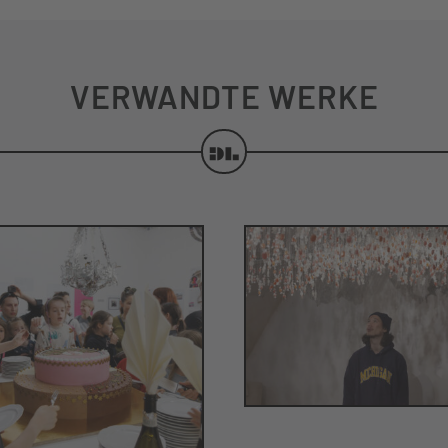
VERWANDTE WERKE
SO GERNE HÄ
WUNSCH UND
ICH SÜSIGKEI
IRKLICHKEIT