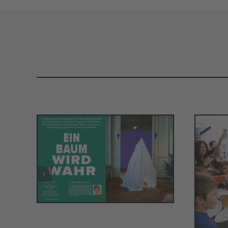
DER BAUM IST
WEG
W