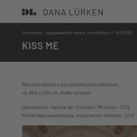
Zum
Inhalt
springen
Startseite
ausgewaehlte werke
installations
KISS ME
KISS ME
Wandinstallation aus Schokoschaumküssen
ca. 600 x 200 cm, Maße variabel
Debutanten, Galerie der Künstler, München, 2012
Preisträgerausstellung, Kunstverein Aichach, 2013