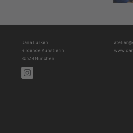
Dana Lürken
atelier@
Bildende Künstlerin
www.dan
80339 München