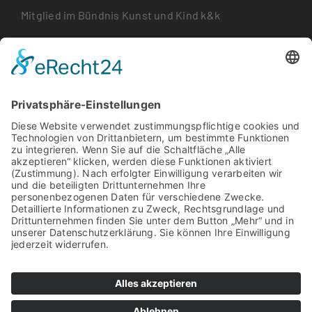
Mitglied im Bündnis Kunst und Kind k&k
www.kundk.xyz
Einladungen erhalten:
E-Mail Adresse*
Name